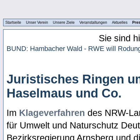
Startseite
Unser Verein
Unsere Ziele
Veranstaltungen
Aktuelles
Pre
Sie sind h
BUND: Hambacher Wald - RWE will Rodunge
Juristisches Ringen u
Haselmaus und Co.
Im
Klageverfahren
des NRW-Lan
für Umwelt und Naturschutz Deu
Bezirksregierung Arnsberg und